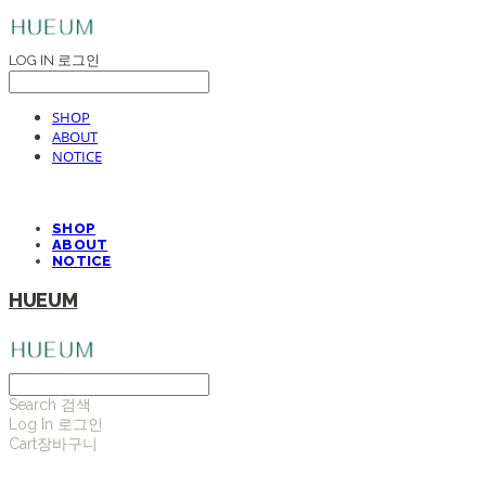
LOG IN
로그인
SHOP
ABOUT
NOTICE
SHOP
ABOUT
NOTICE
HUEUM
Search
검색
Log In
로그인
Cart
장바구니