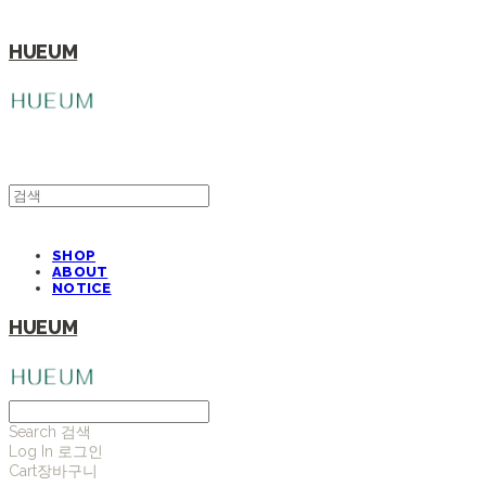
HUEUM
SHOP
ABOUT
NOTICE
HUEUM
Search
검색
Log In
로그인
Cart
장바구니