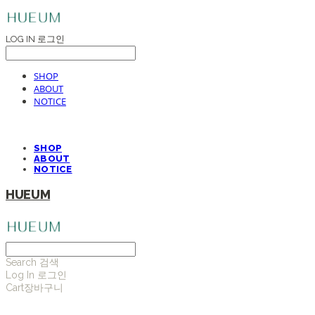
LOG IN
로그인
SHOP
ABOUT
NOTICE
SHOP
ABOUT
NOTICE
HUEUM
Search
검색
Log In
로그인
Cart
장바구니