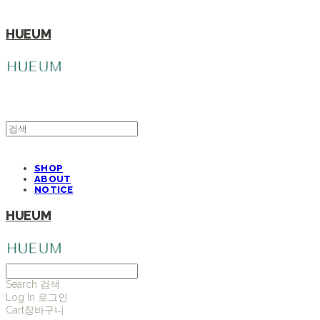
HUEUM
SHOP
ABOUT
NOTICE
HUEUM
Search
검색
Log In
로그인
Cart
장바구니