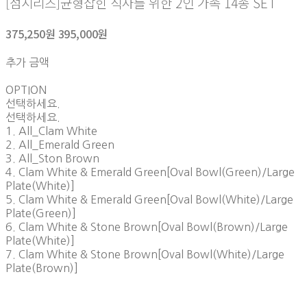
[섬시리즈]균형잡힌 식사를 위한 2인 가족 14종 SET
375,250원
395,000원
추가 금액
OPTION
선택하세요.
선택하세요.
1. All_Clam White
2. All_Emerald Green
3. All_Ston Brown
4. Clam White & Emerald Green[Oval Bowl(Green)/Large
Plate(White)]
5. Clam White & Emerald Green[Oval Bowl(White)/Large
Plate(Green)]
6. Clam White & Stone Brown[Oval Bowl(Brown)/Large
Plate(White)]
7. Clam White & Stone Brown[Oval Bowl(White)/Large
Plate(Brown)]