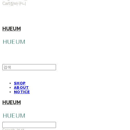
Cart
장바구니
HUEUM
SHOP
ABOUT
NOTICE
HUEUM