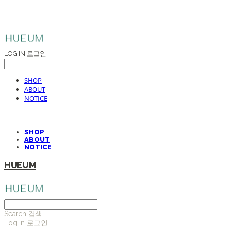
LOG IN
로그인
SHOP
ABOUT
NOTICE
SHOP
ABOUT
NOTICE
HUEUM
Search
검색
Log In
로그인