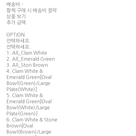
배송비
-
함께 구매 시 배송비 절약
상품 보기
추가 금액
OPTION
선택하세요.
선택하세요.
1. All_Clam White
2. All_Emerald Green
3. All_Ston Brown
4. Clam White &
Emerald Green[Oval
Bowl(Green)/Large
Plate(White)]
5. Clam White &
Emerald Green[Oval
Bowl(White)/Large
Plate(Green)]
6. Clam White & Stone
Brown[Oval
Bowl(Brown)/Large