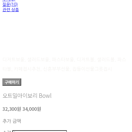
질문(10)
관련 상품
디저트보울, 샐러드보울, 파스타보울, 디저트볼, 샐러드볼, 파스
타볼, 카페접시추천, 신혼부부선물, 집들이선물그릇접시
구매하기
오트밀아이보리 Bowl
32,300원
34,000원
추가 금액