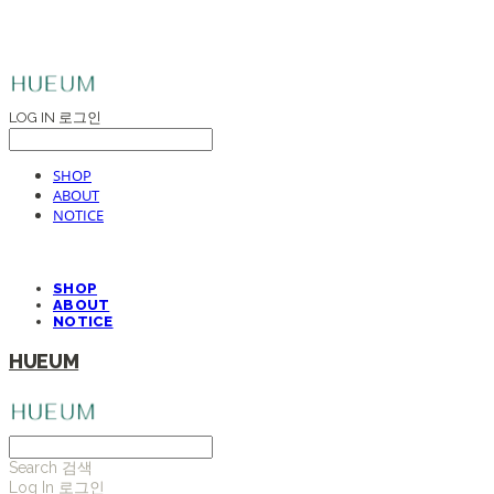
LOG IN
로그인
SHOP
ABOUT
NOTICE
SHOP
ABOUT
NOTICE
HUEUM
Search
검색
Log In
로그인