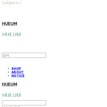
Cart
장바구니
HUEUM
SHOP
ABOUT
NOTICE
HUEUM