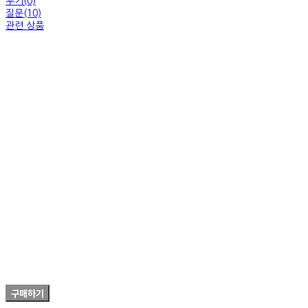
후기(0)
질문(10)
관련 상품
그릇세트, 식기세트, 도자기그릇, 2인가족그릇세트, 한식기, 예쁜
그릇, 그릇브랜드, 디저트접시, 브런치플레이트, 브런치볼
구매하기