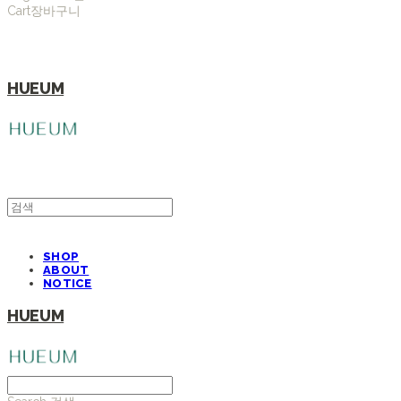
Cart
장바구니
HUEUM
SHOP
ABOUT
NOTICE
HUEUM