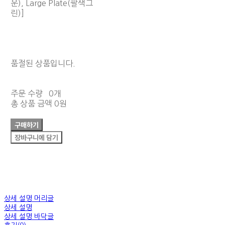
운), Large Plate(팔색그
린)]
품절된 상품입니다.
주문 수량
0개
총 상품 금액
0원
구매하기
장바구니에 담기
상세 설명 머리글
상세 설명
상세 설명 바닥글