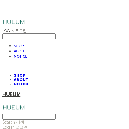
LOG IN
로그인
SHOP
ABOUT
NOTICE
SHOP
ABOUT
NOTICE
HUEUM
Search
검색
Log In
로그인