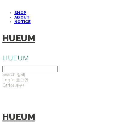
SHOP
ABOUT
NOTICE
HUEUM
Search
검색
Log In
로그인
Cart
장바구니
HUEUM